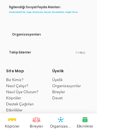
İlgilendiği Sosyal Fayda Alanları
Sürdürülebilirlik, Yoga, Mentorluk, Koçluk, Permakültür, Doğal Tarım
Organizasyonları
Takip Edenler
0 takipçi
Site Map
Üyelik
Biz Kimiz?
Üyelik
Nasıl Çalışır?
Organizasyonlar
Nasıl Üye Olurum?
Bireyler
Köprüler
Davet
Destek Çağrıları
Etkinlikler
Hizmetler
Köprü'de Ara
Köprüler
Bireyler
Organizasyonlar
Etkinlikler