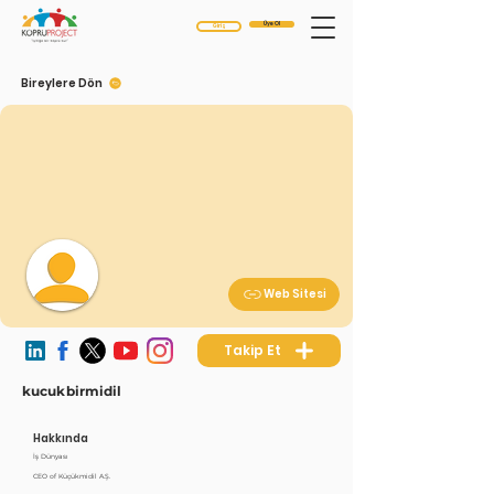
Üye Ol
Giriş
Bireylere Dön
Web Sitesi
Takip Et
kucukbirmidil
Hakkında
İş Dünyası
CEO of Küçükmidil A.Ş.