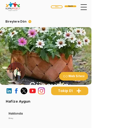
Üye Ol
Giriş
Bireylere Dön
Web Sitesi
Takip Et
Hafize Aygun
Hakkında
Birey