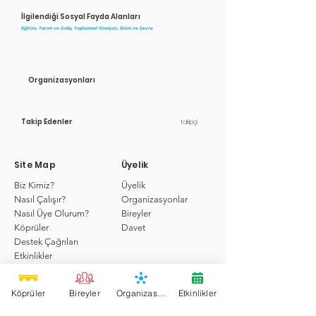
İlgilendiği Sosyal Fayda Alanları
Eğitim, Tarım ve Gıda, Toplumsal Cinsiyet, İklim ve Çevre
Organizasyonları
Takip Edenler
takipçi
Site Map
Üyelik
Biz Kimiz?
Üyelik
Nasıl Çalışır?
Organizasyonlar
Nasıl Üye Olurum?
Bireyler
Köprüler
Davet
Destek Çağrıları
Etkinlikler
Hizmetler
Köprü'de Ara
Köprüler
Bireyler
Organizasyonlar
Etkinlikler