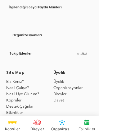
İlgilendiği Sosyal Fayda Alanları
Organizasyonları
Takip Edenler
0 takipçi
Site Map
Üyelik
Biz Kimiz?
Üyelik
Nasıl Çalışır?
Organizasyonlar
Nasıl Üye Olurum?
Bireyler
Köprüler
Davet
Destek Çağrıları
Etkinlikler
Hizmetler
Köprü'de Ara
Köprüler
Bireyler
Organizasyonlar
Etkinlikler