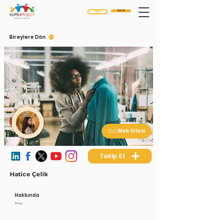
Üye Ol
Giriş
Bireylere Dön
Web Sitesi
Takip Et
Hatice Çelik
Hakkında
Birey