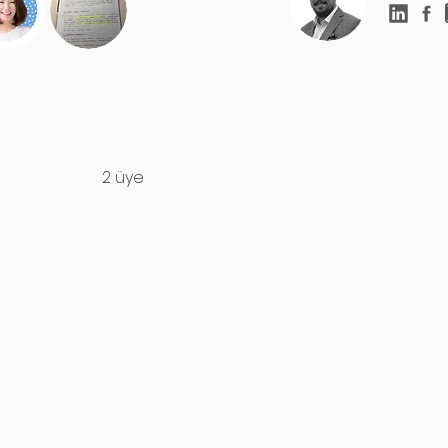
2 üye