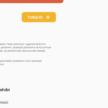
Takip Et
alara "best practice" uygulamalarının
ma yönetimi, stratejik planlama ve kurumsal
nması ve yönetilmesi konusunda destek
olundaki şirketlerin tüm yönetsel
ruz.
ahibi
mirci