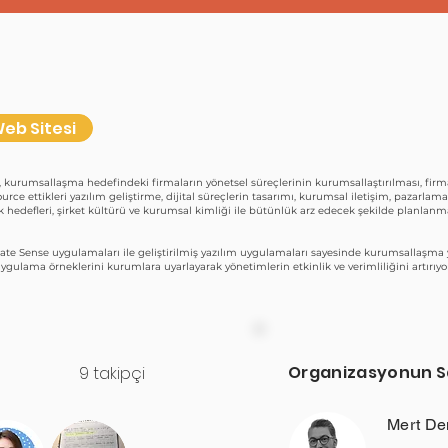
eb Sitesi
, kurumsallaşma hedefindeki firmaların yönetsel süreçlerinin kurumsallaştırılması, firm
ource ettikleri yazılım geliştirme, dijital süreçlerin tasarımı, kurumsal iletişim, pazarla
jik hedefleri, şirket kültürü ve kurumsal kimliği ile bütünlük arz edecek şekilde planla
te Sense uygulamaları ile geliştirilmiş yazılım uygulamaları sayesinde kurumsallaşma y
i uygulama örneklerini kurumlara uyarlayarak yönetimlerin etkinlik ve verimliliğini artırıyo
Organizasyonun S
9 takipçi
Mert De