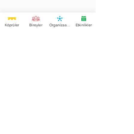
Köprüler
Bireyler
Organizasyonlar
Etkinlikler
Site Map
Üyelik
Biz Kimiz?
Üyelik
Nasıl Çalışır?
Organizasyonlar
Nasıl Üye Olurum?
Bireyler
Köprüler
Davet
Destek Çağrıları
Etkinlikler
Hizmetler
Köprü'de Ara
Sosyal
Destek
Blog
Sıkça Sorulan Sorular
Forum
İletişim