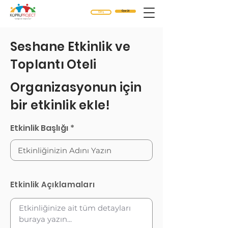
Üye Ol
Giriş
Seshane Etkinlik ve
Toplantı Oteli
Organizasyonun içi
n
bir etkinlik ekle!
Etkinlik Başlığı
Etkinlik Açıklamaları
Etkinliğinize ait tüm detayları 
buraya yazın...