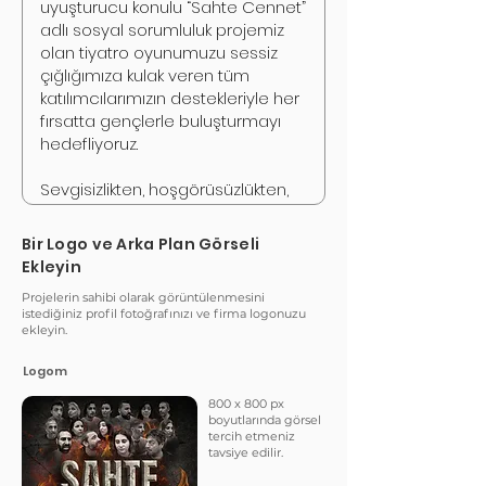
Bir Logo ve Arka Plan Görseli
Ekleyin
Projelerin sahibi olarak görüntülenmesini
istediğiniz profil fotoğrafınızı ve firma logonuzu
ekleyin.
Logom
800 x 800 px
boyutlarında görsel
tercih etmeniz
tavsiye edilir.