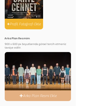
Profil Fotoğrafı Ekle
Arka Plan Resmim
900 x 600 px boyutlarında görsel tercih etmeniz
tavsiye edilir.
Arka Plan Resmi Ekle