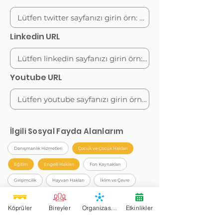
Linkedin URL
Youtube URL
İlgili Sosyal Fayda Alanlarım
Danışmanlık Hizmetleri
Çocuk ve Çocuk Hakları
Eğitim
Engelli Hakları
Fon Kaynakları
Girişimcilik
Hayvan Hakları
İklim ve Çevre
İnsan Hakları
İş birliği ve Ağ Oluşturma
Kalkınma
Köprüler
Bireyler
Organizasyonlar
Etkinlikler
Kültür-Sanat
Ruhsal Gelişim ve Farkındalık