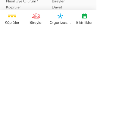
Nasıl Üye Olurum?
Bireyler
Köprüler
Davet
Destek Çağrıları
Etkinlikler
Köprüler
Bireyler
Organizasyonlar
Etkinlikler
Hizmetler
Köprü'de Ara
Sosyal
Destek
Blog
Sıkça Sorulan Sorular
Forum
İletişim
Köprü Project
İyilik Köprüleri Yer Yüzü Cenneti
için köprüler kur