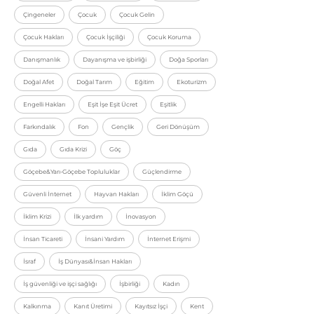
Çingeneler
Çocuk
Çocuk Gelin
Çocuk Hakları
Çocuk İşçiliği
Çocuk Koruma
Danışmanlık
Dayanışma ve işbirliği
Doğa Sporları
Doğal Afet
Doğal Tarım
Eğitim
Ekoturizm
Engelli Hakları
Eşit İşe Eşit Ücret
Eşitlik
Farkındalık
Fon
Gençlik
Geri Dönüşüm
Gıda
Gıda Krizi
Göç
Göçebe&Yarı-Göçebe Topluluklar
Güçlendirme
Güvenli İnternet
Hayvan Hakları
İklim Göçü
İklim Krizi
İlk yardım
İnovasyon
İnsan Ticareti
İnsani Yardım
İnternet Erişmi
İsraf
İş Dünyası&İnsan Hakları
İş güvenliği ve işçi sağlığı
İşbirliği
Kadın
Kalkınma
Kanıt Üretimi
Kayıtsız İşçi
Kent