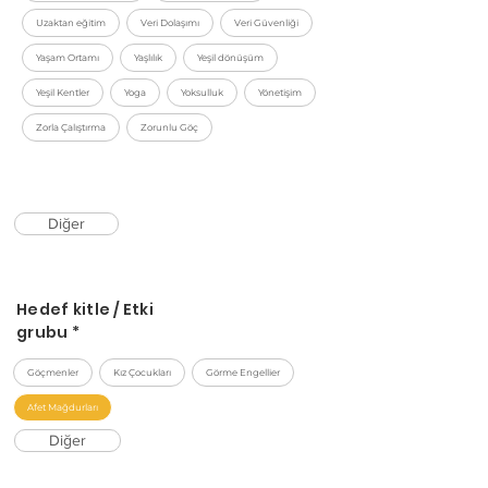
Uzaktan eğitim
Veri Dolaşımı
Veri Güvenliği
Yaşam Ortamı
Yaşlılık
Yeşil dönüşüm
Yeşil Kentler
Yoga
Yoksulluk
Yönetişim
Zorla Çalıştırma
Zorunlu Göç
Diğer
Hedef kitle / Etki
grubu *
Göçmenler
Kız Çocukları
Görme Engellier
Afet Mağdurları
Diğer