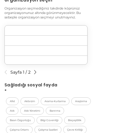
Organizasyon seçmediğiniz takdirde köprünüz
organizasyonunuz altında görünmeyecektir. Bu
sebeple organizasyon seçmeyi unutmayınız.
Sayfa 1 / 2
Sağladığı sosyal fayda
*
Afet
Aktivizm
Arama-Kurtarma
Araştırma
Atık
Atık Yönetimi
Barınma
Basın Özgürlüğü
Bilgi Güvenliği
Bioçeşitlilik
Çalışma Ortamı
Çalışma Saatleri
Çevre Kirliliği