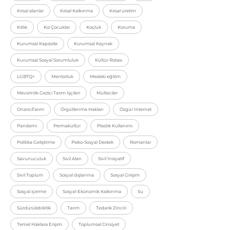
Kırsal alanlar
Kırsal Kalkınma
Kırsal üretim
Kıtlık
Kız Çocuklar
Koçluk
Koruma
Kurumsal Kapasite
Kurumsal Kaynak
Kurumsal Sosyal Sorumluluk
Kültür Rotası
LGBTQ+
Mentorluk
Mesleki eğitim
Mevsimlik Gezici Tarım İşçileri
Mülteciler
OnarıcıTarım
Örgütlenme Hakları
Özgür İnternet
Pandemi
Permakültür
Plastik Kullanımı
Politika Geliştirme
Psiko-Sosyal Destek
Romanlar
Savunuculuk
Sivil Alan
Sivil İnsiyatif
Sivil Toplum
Sosyal dışlanma
Sosyal Girişim
Sosyal içerme
Sosyal-Ekonomik Kalkınma
Su
Sürdürülebilirlik
Tarım
Tedarik Zinciri
Temel Haklara Erişim
Toplumsal Cinsiyet