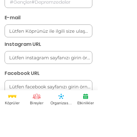
E-mail
Instagram URL
Facebook URL
Twitter URL
Köprüler
Bireyler
Organizasyonlar
Etkinlikler
Linkedin URL