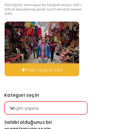
Etkinliğinizi tanımlayan bir fotoğraf ekleyin. 900 x
600 px boyutlarında görsel tercih etmeniz tavsiye
edilir.
Proje Fotoğrafı Ekle
Kategori seçin
Sahibi olduğunuz bir
organizasyon seçin