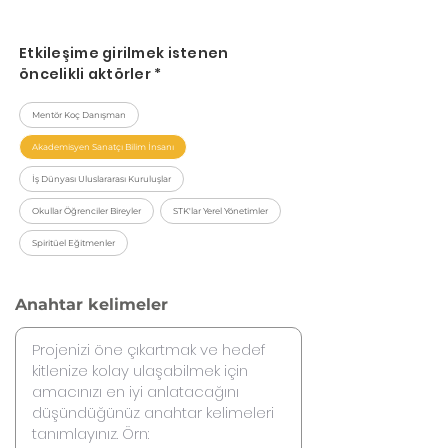
Etkileşime girilmek istenen
öncelikli aktörler *
Mentör Koç Danışman
Akademisyen Sanatçı Bilim İnsanı
İş Dünyası Uluslararası Kuruluşlar
Okullar Öğrenciler Bireyler
STK'lar Yerel Yönetimler
Spiritüel Eğitmenler
Anahtar kelimeler