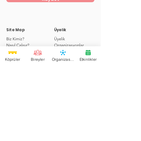
Site Map
Üyelik
Biz Kimiz?
Üyelik
Nasıl Çalışır?
Organizasyonlar
Nasıl Üye Olurum?
Bireyler
Köprüler
Davet
Köprüler
Bireyler
Organizasyonlar
Etkinlikler
Destek Çağrıları
Etkinlikler
Hizmetler
Köprü'de Ara
Sosyal
Destek
Blog
Sıkça Sorulan Sorular
Forum
İletişim
Köprü Project