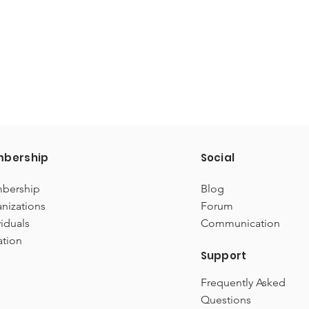
bership
Social
bership
Blog
nizations
Forum
viduals
Communication
ation
Support
Frequently Asked
Questions