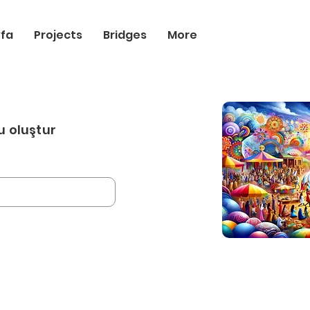
yfa
Projects
Bridges
More
u oluştur