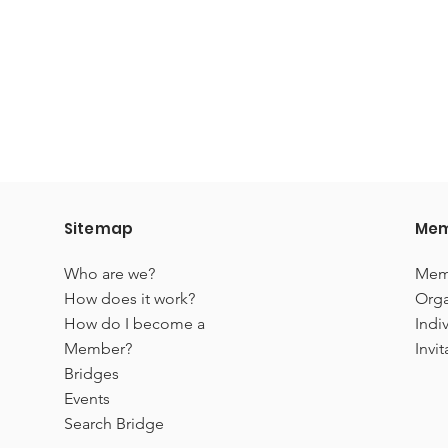
Sitemap
Mem
Who are we?
Mem
How does it work?
Orga
How do I become a
Indi
Member?
Invit
Bridges
Events
Search Bridge