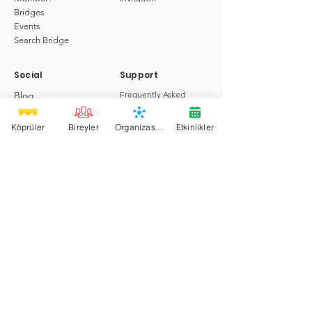
Bridges
Events
Search Bridge
Social
Support
Blog
Frequently Asked
Questions
Forum
Communication
Köprüler
Bireyler
Organizasyonlar
Etkinlikler
Bridge Project
Bridges of Goodness Build
bridges to Heaven on Earth