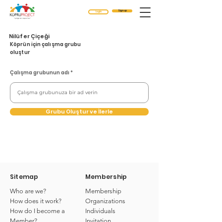
Sign up
Login
Nilüfer Çiçeği
Köprün için çalışma grubu
oluştur
Çalışma grubunun adı
Grubu Oluştur ve İlerle
Sitemap
Membership
Who are we?
Membership
How does it work?
Organizations
How do I become a
Individuals
Member?
Invitation