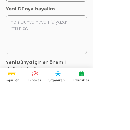
Yeni Dünya hayalim
Yeni Dünya için en önemli
değerlerim *
Köprüler
Bireyler
Organizasyonlar
Etkinlikler
Adalet
Eşitlik
Birlik
Çeşitlilik
Sevgi
Özgürlük
Yaratıcılık
Derin Demokrasi
Paylaşım
Keyif
Aile