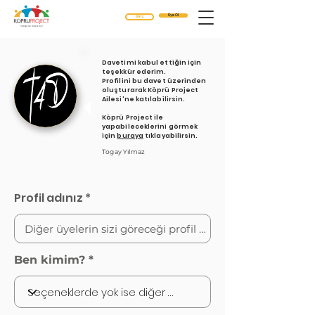
Üye Ol
Giriş
Davetimi kabul ettiğin için
teşekkür ederim.
Profilini bu davet üzerinden
oluşturarak Köprü Project
Ailesi'ne katılabilirsin.
Köprü Project ile
yapabileceklerini görmek
için
buraya
tıklayabilirsin.
Togay Yılmaz
Profil adınız
Ben kimim?