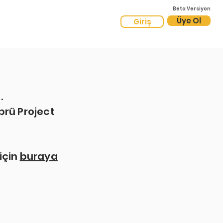
Beta Versiyon
Üye Ol
Giriş
.
prü Project
için
buraya