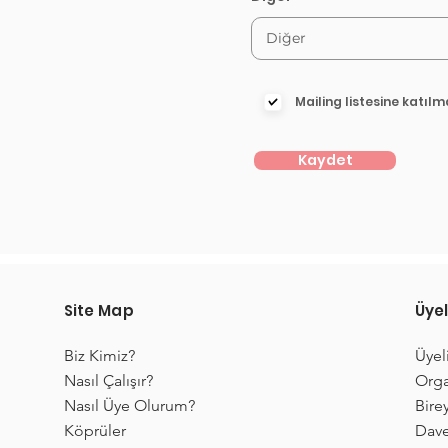
Mailing listesine katılm
Kaydet
Site Map
Üyel
Biz Kimiz?
Üyel
Nasıl Çalışır?
Orga
Nasıl Üye Olurum?
Birey
Köprüler
Dave