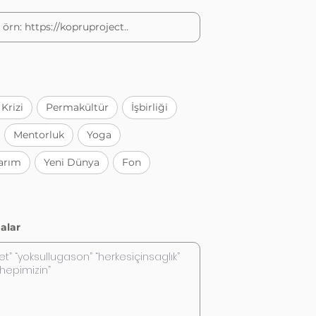
 Krizi
Permakültür
İşbirliği
Mentorluk
Yoga
arım
Yeni Dünya
Fon
alar