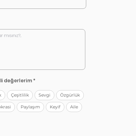
li değerlerim *
k
Çeşitlilik
Sevgi
Özgürlük
krasi
Paylaşım
Keyif
Aile