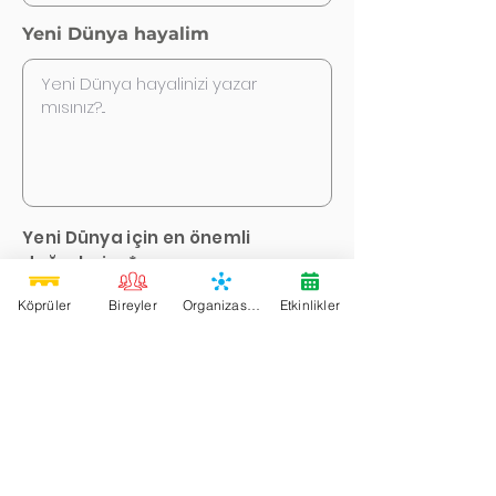
Yeni Dünya hayalim
Yeni Dünya için en önemli
değerlerim *
Köprüler
Bireyler
Organizasyonlar
Etkinlikler
Adalet
Eşitlik
Birlik
Çeşitlilik
Sevgi
Özgürlük
Yaratıcılık
Derin Demokrasi
Paylaşım
Keyif
Aile