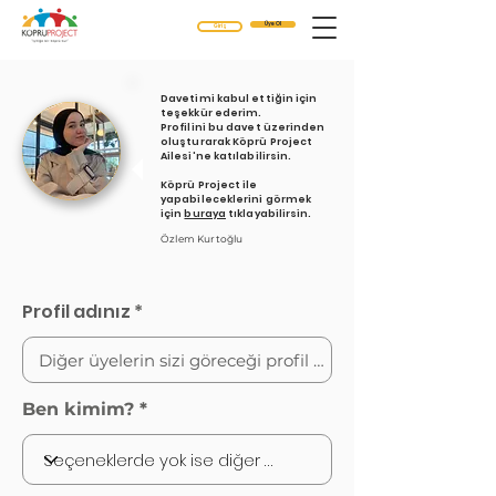
Üye Ol
Giriş
Davetimi kabul ettiğin için
teşekkür ederim.
Profilini bu davet üzerinden
oluşturarak Köprü Project
Ailesi'ne katılabilirsin.
Köprü Project ile
yapabileceklerini görmek
için
buraya
tıklayabilirsin.
Özlem Kurtoğlu
Profil adınız
Ben kimim?