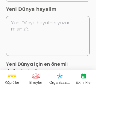
Yeni Dünya hayalim
Yeni Dünya için en önemli
değerlerim *
Köprüler
Bireyler
Organizasyonlar
Etkinlikler
Adalet
Eşitlik
Birlik
Çeşitlilik
Sevgi
Özgürlük
Yaratıcılık
Derin Demokrasi
Paylaşım
Keyif
Aile