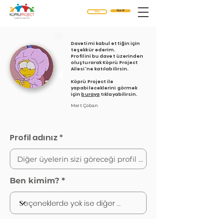
Üye Ol
Giriş
Davetimi kabul ettiğin için
teşekkür ederim.
Profilini bu davet üzerinden
oluşturarak Köprü Project
Ailesi'ne katılabilirsin.
Köprü Project ile
yapabileceklerini görmek
için
buraya
tıklayabilirsin.
Mert Çoban
Profil adınız
Ben kimim?