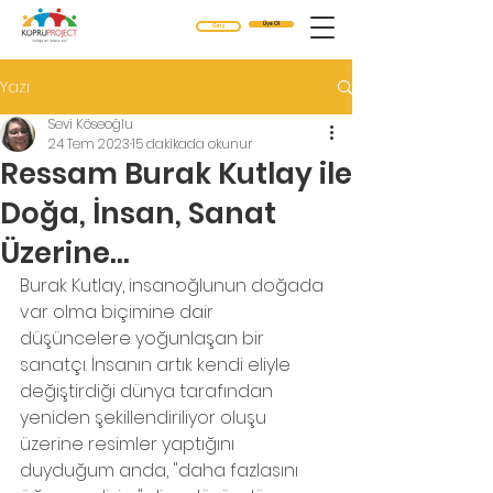
Üye Ol
Giriş
Yazı
Sevi Köseoğlu
24 Tem 2023
15 dakikada okunur
Ressam Burak Kutlay ile
Doğa, İnsan, Sanat
Üzerine...
Burak Kutlay, insanoğlunun doğada 
var olma biçimine dair 
düşüncelere yoğunlaşan bir 
sanatçı. İnsanın artık kendi eliyle 
değiştirdiği dünya tarafından 
yeniden şekillendiriliyor oluşu 
üzerine resimler yaptığını 
duyduğum anda, "daha fazlasını 