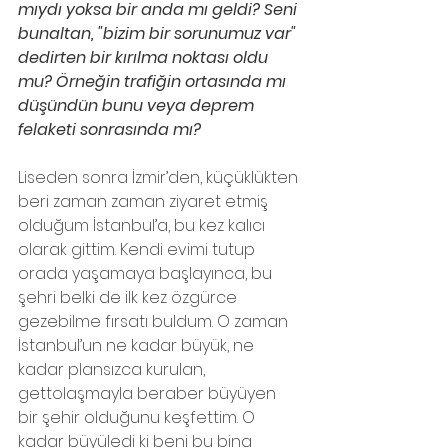
mıydı yoksa bir anda mı geldi? Seni 
bunaltan, "bizim bir sorunumuz var" 
dedirten bir kırılma noktası oldu 
mu? Örneğin trafiğin ortasında mı 
düşündün bunu veya deprem 
felaketi sonrasında mı? 
Liseden sonra İzmir’den, küçüklükten 
beri zaman zaman ziyaret etmiş 
olduğum İstanbul’a, bu kez kalıcı 
olarak gittim. Kendi evimi tutup 
orada yaşamaya başlayınca, bu 
şehri belki de ilk kez özgürce 
gezebilme fırsatı buldum. O zaman 
İstanbul’un ne kadar büyük, ne 
kadar plansızca kurulan, 
gettolaşmayla beraber büyüyen 
bir şehir olduğunu keşfettim. O 
kadar büyüledi ki beni bu bina 