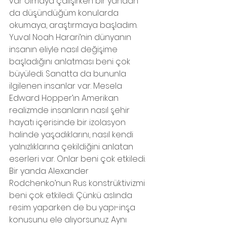
var olmaya çalışırken bir yandan 
da düşündüğüm konularda 
okumaya, araştırmaya başladım. 
Yuval Noah Harari’nin dünyanın 
insanın eliyle nasıl değişime 
başladığını anlatması beni çok 
büyüledi. Sanatta da bununla 
ilgilenen insanlar var. Mesela 
Edward Hopper’ın Amerikan 
realizmde insanların nasıl şehir 
hayatı içerisinde bir izolasyon 
halinde yaşadıklarını, nasıl kendi 
yalnızlıklarına çekildiğini anlatan 
eserleri var. Onlar beni çok etkiledi. 
Bir yanda Alexander 
Rodchenko’nun Rus konstrüktivizmi 
beni çok etkiledi. Çünkü aslında 
resim yaparken de bu yapı-inşa 
konusunu ele alıyorsunuz. Aynı 