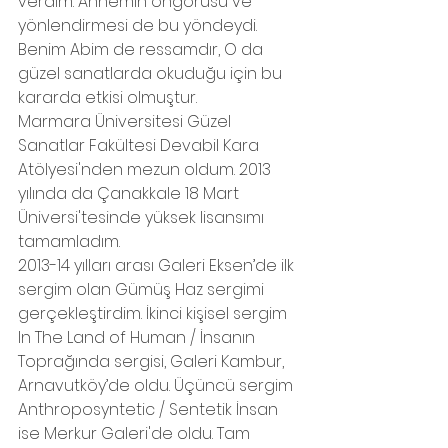
verdim. Annemin öngörüsü ve 
yönlendirmesi de bu yöndeydi. 
Benim Abim de ressamdır, O da 
güzel sanatlarda okuduğu için bu 
kararda etkisi olmuştur.
Marmara Üniversitesi Güzel 
Sanatlar Fakültesi Devabil Kara 
Atölyesi'nden mezun oldum. 2013 
yılında da Çanakkale 18 Mart 
Üniversi'tesinde yüksek lisansımı 
tamamladım.
2013-14 yılları arası Galeri Eksen’de ilk 
sergim olan Gümüş Haz sergimi 
gerçekleştirdim. İkinci kişisel sergim 
In The Land of Human / İnsanın 
Toprağında sergisi, Galeri Kambur, 
Arnavutköy’de oldu. Üçüncü sergim 
Anthroposyntetic / Sentetik İnsan 
ise Merkur Galeri'de oldu. Tam 