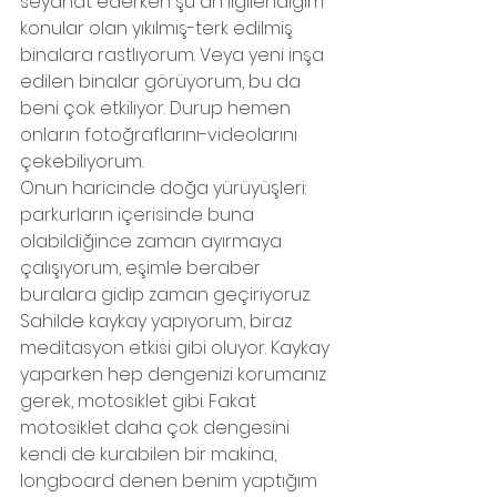
seyahat ederken şu an ilgilendiğim 
konular olan yıkılmış-terk edilmiş 
binalara rastlıyorum. Veya yeni inşa 
edilen binalar görüyorum, bu da 
beni çok etkiliyor. Durup hemen 
onların fotoğraflarını-videolarını 
çekebiliyorum. 
Onun haricinde doğa yürüyüşleri: 
parkurların içerisinde buna 
olabildiğince zaman ayırmaya 
çalışıyorum, eşimle beraber 
buralara gidip zaman geçiriyoruz.
Sahilde kaykay yapıyorum, biraz 
meditasyon etkisi gibi oluyor. Kaykay 
yaparken hep dengenizi korumanız 
gerek, motosiklet gibi. Fakat 
motosiklet daha çok dengesini 
kendi de kurabilen bir makina, 
longboard denen benim yaptığım 