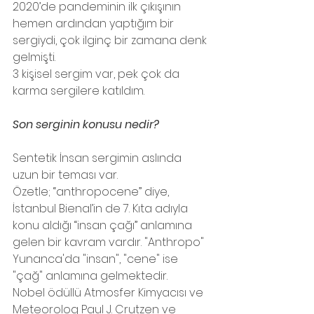
2020’de pandeminin ilk çıkışının 
hemen ardından yaptığım bir 
sergiydi, çok ilginç bir zamana denk 
gelmişti.
3 kişisel sergim var, pek çok da 
karma sergilere katıldım.
Son serginin konusu nedir?
Sentetik İnsan sergimin aslında 
uzun bir teması var. 
Özetle; “anthropocene” diye, 
İstanbul Bienal’in de 7. Kıta adıyla 
konu aldığı “insan çağı” anlamına 
gelen bir kavram vardır. "Anthropo" 
Yunanca'da "insan", "cene" ise 
"çağ" anlamına gelmektedir. 
Nobel ödüllü Atmosfer Kimyacısı ve 
Meteorolog Paul J. Crutzen ve 