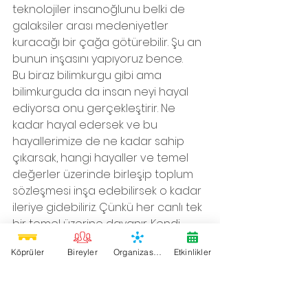
teknolojiler insanoğlunu belki de 
galaksiler arası medeniyetler 
kuracağı bir çağa götürebilir. Şu an 
bunun inşasını yapıyoruz bence. 
Bu biraz bilimkurgu gibi ama 
bilimkurguda da insan neyi hayal 
ediyorsa onu gerçekleştirir. Ne 
kadar hayal edersek ve bu 
hayallerimize de ne kadar sahip 
çıkarsak, hangi hayaller ve temel 
değerler üzerinde birleşip toplum 
sözleşmesi inşa edebilirsek o kadar 
ileriye gidebiliriz. Çünkü her canlı tek 
bir temel üzerine dayanır. Kendi 
yaşamını korumak ve sürdürmek, bir 
Köprüler
Bireyler
Organizasyonlar
Etkinlikler
sonraki varlığa aktarabilmek. 
Bunu aslında bir önceki soruyla da 
bağlayabilirim. Ernst Fischer “Eğer 
bir toplumda sanat samimi ve 